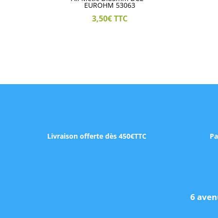
EUROHM 53063
3,50
€
TTC
Livraison offerte dès 450€TTC
Pa
6 aven