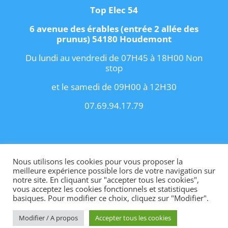
Top Elec 54
6 avenue des érables (entrée 2 allée des
prunus) 54180 Houdemont
Du lundi au vendredi de 07H45 à 18H00 Non
stop
et le samedi de 09H00 à 12H30
07.69.94.17.79
Copyright 2021 I
Conditions Générales de
Vente
I
Contact
Nous utilisons les cookies pour vous proposer la
meilleure expérience possible lors de votre navigation sur
notre site. En cliquant sur "accepter tous les cookies",
vous acceptez les cookies fonctionnels et statistiques
basiques. Pour modifier ce choix, cliquez sur "Modifier".
Site internet créé par OhMyConcept.fr
Modifier / A propos
Accepter tous les cookies