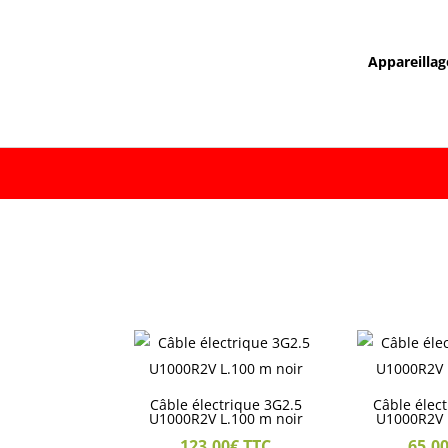
Appareillag
Câble électrique 3G2.5
Câble élec
U1000R2V L.100 m noir
U1000R2V 
123,00
€
TTC
65,0