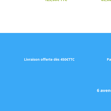
Livraison offerte dès 450€TTC
Pa
6 aven