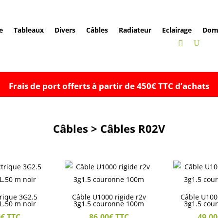
e
Tableaux
Divers
Câbles
Radiateur
Eclairage
Dom
Frais de port offerts à partir de 450€ TTC d’achats
Câbles > Câbles R02V
trique 3G2.5
Câble U1000 rigide r2v
Câble U1000
L.50 m noir
3g1.5 couronne 100m
3g1.5 cou
0
€
TTC
86,00
€
TTC
49,00