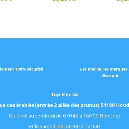
iement 100% sécurisé
Les meilleures marques 
discount
Top Elec 54
ue des érables (entrée 2 allée des prunus) 54180 Ho
Du lundi au vendredi de 07H45 à 18H00 Non stop
et le samedi de 09H00 à 12H30