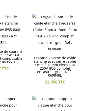
se de courant
e Plexo 16A
Legrand – Sortie de câble
08 composable
étanche avec serre câbles
 : 069551L
5mm à 13mm Plexo 16A
€
TTC
250V IP55 complet
encastré – gris – Réf :
069848L
23,95
€
TTC