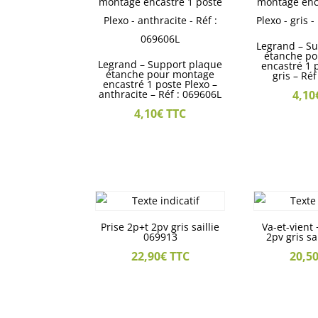
Legrand – S
étanche p
Legrand – Support plaque
encastré 1 
étanche pour montage
gris – Ré
encastré 1 poste Plexo –
anthracite – Réf : 069606L
4,10
4,10
€
TTC
Prise 2p+t 2pv gris saillie
Va-et-vient 
069913
2pv gris sa
22,90
€
TTC
20,5