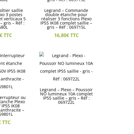
îtier saillie
Legrand – Commande
xo 3 postes
double étanche pour
t verticaux 5
réaliser 3 fonctions Plexo
gris – Réf :
IP55 IK08 complet saillie –
680L
gris – Réf : 069715L
€
TTC
16,80
€
TTC
Legrand – Plexo – Poussoir
NO lumineux 10A complet
terrupteur ou
IP55 saillie – gris – Réf :
étanche Plexo
069722L
 IP55 IK08
anthracite –
069801L
€
TTC