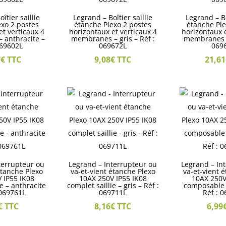
îtier saillie
Legrand – Boîtier saillie
Legrand – Bo
exo 2 postes
étanche Plexo 2 postes
étanche Ple
et verticaux 4
horizontaux et verticaux 4
horizontaux e
 anthracite –
membranes – gris – Réf :
membranes – 
069602L
069672L
069
7
€
TTC
9,08
€
TTC
21,61
terrupteur ou
Legrand – Interrupteur ou
Legrand – In
étanche Plexo
va-et-vient étanche Plexo
va-et-vient 
 IP55 IK08
10AX 250V IP55 IK08
10AX 250V
ie – anthracite
complet saillie – gris – Réf :
composable 
 069761L
069711L
Réf : 
€
TTC
8,16
€
TTC
6,99