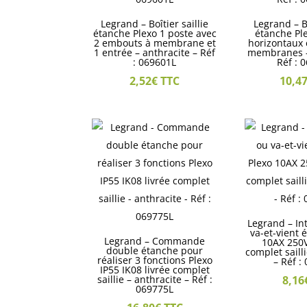
Legrand – Boîtier saillie
Legrand – Bo
étanche Plexo 1 poste avec
étanche Pl
2 embouts à membrane et
horizontaux 
1 entrée – anthracite – Réf
membranes –
: 069601L
Réf : 
2,52
€
TTC
10,4
Legrand – In
va-et-vient 
Legrand – Commande
10AX 250V
double étanche pour
complet saill
réaliser 3 fonctions Plexo
– Réf :
IP55 IK08 livrée complet
saillie – anthracite – Réf :
8,16
069775L