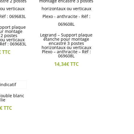
pport plaque
ur montage
Legrand – Support plaque
 2 postes
étanche pour montage
ou verticaux
encastré 3 postes
 Réf : 069683L
horizontaux ou verticaux
€
TTC
Plexo – anthracite – Réf :
069608L
14,34
€
TTC
double blanc
llie
€
TTC