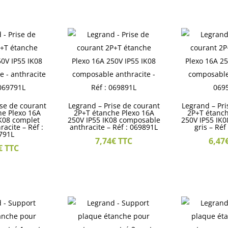
ise de courant
Legrand – Prise de courant
Legrand – Pri
he Plexo 16A
2P+T étanche Plexo 16A
2P+T étanch
IK08 complet
250V IP55 IK08 composable
250V IP55 IK
hracite – Réf :
anthracite – Réf : 069891L
gris – Réf
791L
7,74
€
TTC
6,47
€
TTC