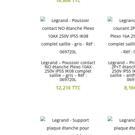
16,80
€
TTC
Legrand – Poussoir contact
Legrand – Pr
NO étanche Plexo 10AX
2P+T étanc
250V IP55 IK08 complet
250V IP55 
saillie – gris – Réf :
saillie – ant
069720L
069
12,21
€
TTC
8,16