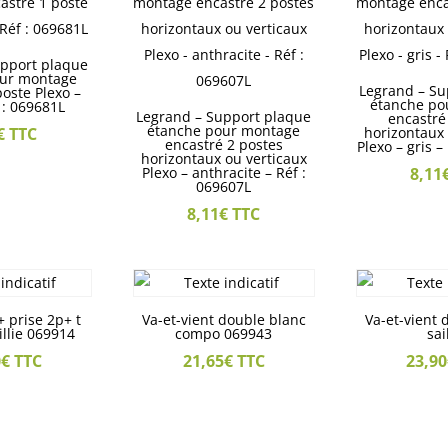
upport plaque
our montage
Legrand – Su
poste Plexo –
étanche po
f : 069681L
Legrand – Support plaque
encastré
étanche pour montage
€
TTC
horizontaux 
encastré 2 postes
Plexo – gris –
horizontaux ou verticaux
Plexo – anthracite – Réf :
8,11
069607L
8,11
€
TTC
+ prise 2p+ t
Va-et-vient double blanc
Va-et-vient 
illie 069914
compo 069943
sai
0
€
TTC
21,65
€
TTC
23,90