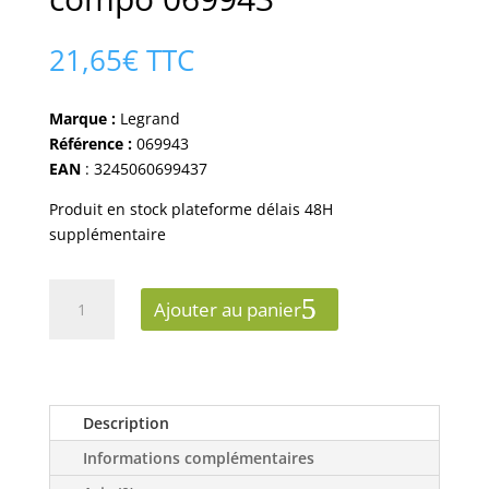
21,65
€
TTC
Marque :
Legrand
Référence :
069943
EAN
: 3245060699437
Produit en stock plateforme délais 48H
supplémentaire
quantité
Ajouter au panier
de
Va-
et-
vient
double
Description
blanc
Informations complémentaires
compo