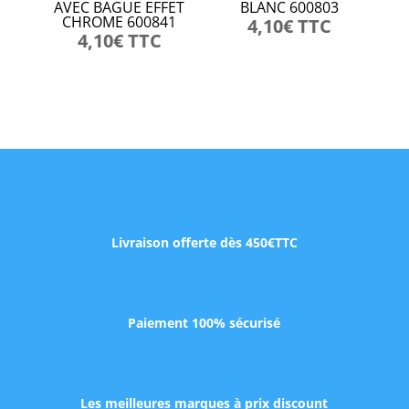
AVEC BAGUE EFFET
BLANC 600803
CHROME 600841
4,10
€
TTC
4,10
€
TTC
Livraison offerte dès 450€TTC
Paiement 100% sécurisé
Les meilleures marques à prix discount