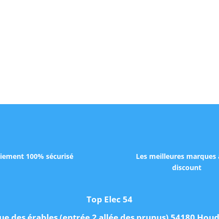
iement 100% sécurisé
Les meilleures marques 
discount
Top Elec 54
ue des érables (entrée 2 allée des prunus) 54180 Ho