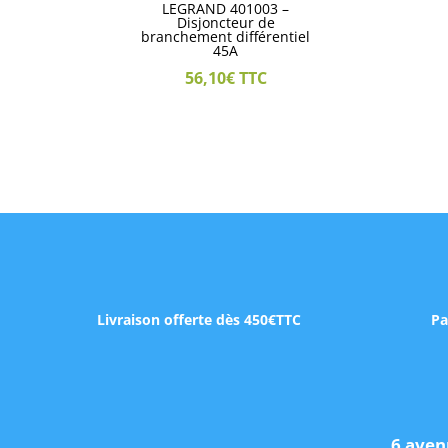
LEGRAND 401003 –
Disjoncteur de
branchement différentiel
45A
56,10
€
TTC
Livraison offerte dès 450€TTC
Pa
6 aven