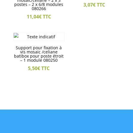
mosaic/celiane – 2 x 3
postes – 2 x 6/8 modules
3,07
€
TTC
080266
11,04
€
TTC
Support pour fixation à
vis mosaic /celiane
batibox pour poste étroit
– 1 module 080250
5,50
€
TTC