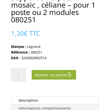
mosaic , céliane – pour 1
poste ou 2 modules
080251
1,30
€
TTC
Marque :
Legrand
Référence :
080251
EAN
: 3245060802516
quantité
Ajouter au panier
de
Support
à
vis
pour
Description
mosaic
Informations complémentaires