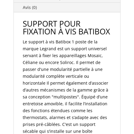
,
céliane
Avis (0)
-
pour
SUPPORT POUR
1
FIXATION À VIS BATIBOX
poste
ou
Le support à vis Batibox 1 poste de la
2
marque Legrand est un support universel
modules
servant à fixer les appareillages Mosaic,
080251
Céliane ou encore Soliroc. Il permet de
passer d'une modularité partielle à une
modularité complète verticale ou
horizontale Il permet également d’associer
d’autres mécanismes de la gamme grâce à
sa conception "multipostes". Équipé d’une
entretoise amovible, il facilite l’installation
des fonctions étendues comme les
thermostats, alarmes et s’adapte avec des
prises pré-câblées. C'est un support
sécable qui s’installe sur une boîte