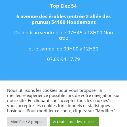
Top Elec 54
6 avenue des érables (entrée 2 allée des
prunus) 54180 Houdemont
Du lundi au vendredi de 07H45 à 18H00 Non
stop
et le samedi de 09H00 à 12H30
07.69.94.17.79
Copyright 2021 I
Conditions Générales de
Vente
I
Contact
Nous utilisons les cookies pour vous proposer la
meilleure expérience possible lors de votre navigation sur
notre site. En cliquant sur "accepter tous les cookies",
vous acceptez les cookies fonctionnels et statistiques
basiques. Pour modifier ce choix, cliquez sur "Modifier".
Site internet créé par OhMyConcept.fr
Modifier / A propos
Accepter tous les cookies