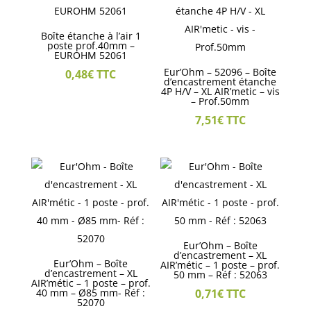
Boîte étanche à l’air 1
poste prof.40mm –
EUROHM 52061
Eur’Ohm – 52096 – Boîte
0,48
€
TTC
d’encastrement étanche
4P H/V – XL AIR’metic – vis
– Prof.50mm
7,51
€
TTC
Eur’Ohm – Boîte
d’encastrement – XL
Eur’Ohm – Boîte
AIR’métic – 1 poste – prof.
d’encastrement – XL
50 mm – Réf : 52063
AIR’métic – 1 poste – prof.
40 mm – Ø85 mm- Réf :
0,71
€
TTC
52070