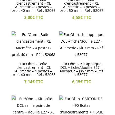
d’encastrement – XL
d’encastrement – XL
AIR’métic – 3 postes –
AIR’métic – 3 postes –
prof. 40 mm – Réf : 52066
prof. 50 mm – Réf : 52067
3,00
€
TTC
4,58
€
TTC
Eur’Ohm – Boîte
Eur’Ohm – Kit applique
d’encastrement – XL
DCL + fiche/douille E27 –
AIR’métic – 4 postes –
AIR’metic – Ø67 mm – Réf
prof. 40 mm – Réf : 52068
: 53077
7,14
€
TTC
6,15
€
TTC