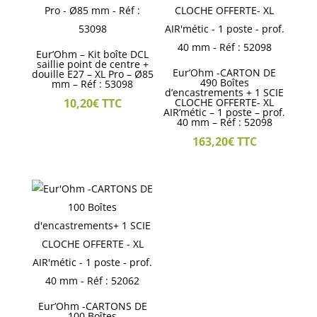
Eur’Ohm – Kit boîte DCL
saillie point de centre +
Eur’Ohm -CARTON DE
douille E27 – XL Pro – Ø85
490 Boîtes
mm – Réf : 53098
d’encastrements + 1 SCIE
10,20
€
TTC
CLOCHE OFFERTE- XL
AIR’métic – 1 poste – prof.
40 mm – Réf : 52098
163,20
€
TTC
Eur’Ohm -CARTONS DE
100 Boîtes