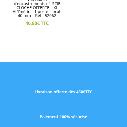
d’encastrements+ 1 SCIE
CLOCHE OFFERTE – XL
AIR’métic – 1 poste – prof.
40 mm – Réf : 52062
46,80
€
TTC
Livraison offerte dès 450€TTC
Paiement 100% sécurisé