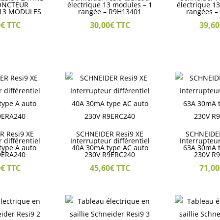
JONCTEUR
électrique 13 modules – 1
électrique 1
13 MODULES
rangée – R9H13401
rangées –
0
€
TTC
30,00
€
TTC
39,60
R Resi9 XE
SCHNEIDER Resi9 XE
SCHNEIDER
 différentiel
Interrupteur différentiel
Interrupteur
type A auto
40A 30mA type AC auto
63A 30mA t
9ERA240
230V R9ERC240
230V R
0
€
TTC
45,60
€
TTC
71,00