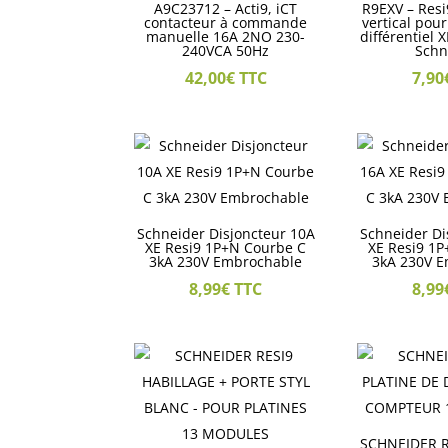
A9C23712 – Acti9, iCT
R9EXV – Resi
contacteur à commande
vertical pou
manuelle 16A 2NO 230-
différentiel 
240VCA 50Hz
Schn
42,00
€
TTC
7,90
Schneider Disjoncteur 10A
Schneider Di
XE Resi9 1P+N Courbe C
XE Resi9 1
3kA 230V Embrochable
3kA 230V 
8,99
€
TTC
8,99
SCHNEIDER R