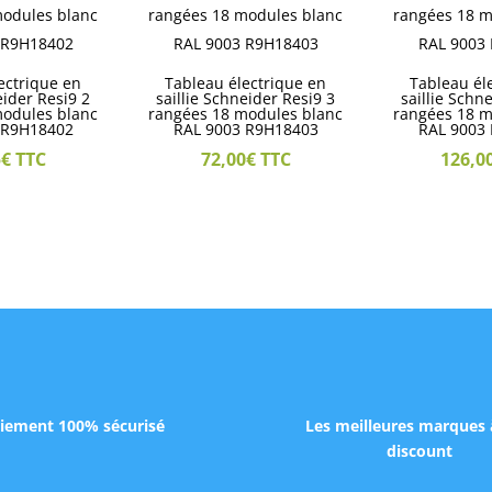
ectrique en
Tableau électrique en
Tableau él
eider Resi9 2
saillie Schneider Resi9 3
saillie Schn
modules blanc
rangées 18 modules blanc
rangées 18 m
 R9H18402
RAL 9003 R9H18403
RAL 9003
5
€
TTC
72,00
€
TTC
126,0
iement 100% sécurisé
Les meilleures marques 
discount