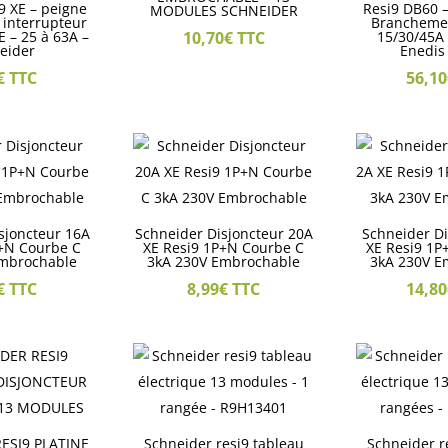
9 XE – peigne
Resi9 DB60 –
MODULES SCHNEIDER
r interrupteur
Branchemen
XE – 25 à 63A –
10,70
€
TTC
15/30/45A
eider
Enedis
€
TTC
56,10
sjoncteur 16A
Schneider Disjoncteur 20A
Schneider Di
P+N Courbe C
XE Resi9 1P+N Courbe C
XE Resi9 1P
Embrochable
3kA 230V Embrochable
3kA 230V E
€
TTC
8,99
€
TTC
14,80
ESI9 PLATINE
Schneider resi9 tableau
Schneider r