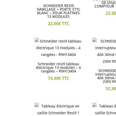
DE DIS
SCHNEIDER RESI9
COMPTEUR 
HABILLAGE + PORTE STYL
BLANC – POUR PLATINES
22,0
13 MODULES
22,00
€
TTC
Schneider resi9 tableau
électrique 13 modules – 4
SCHNEIDE
rangées – R9H13404
Interrupteur
74,40
€
TTC
40A 30mA 
230V R
52,9