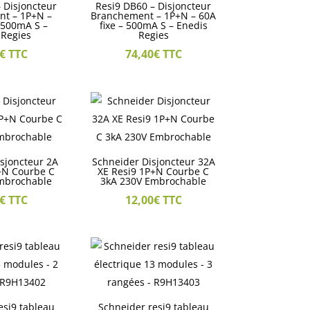
 Disjoncteur
Resi9 DB60 – Disjoncteur
t – 1P+N –
Branchement – 1P+N – 60A
 500mA S –
fixe – 500mA S – Enedis
 Regies
Regies
€
TTC
74,40
€
TTC
sjoncteur 2A
Schneider Disjoncteur 32A
+N Courbe C
XE Resi9 1P+N Courbe C
mbrochable
3kA 230V Embrochable
€
TTC
12,00
€
TTC
esi9 tableau
Schneider resi9 tableau