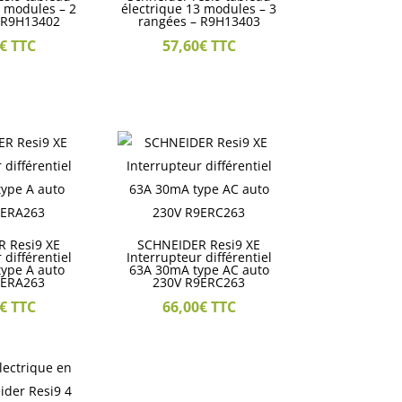
3 modules – 2
électrique 13 modules – 3
 R9H13402
rangées – R9H13403
€
TTC
57,60
€
TTC
 Resi9 XE
SCHNEIDER Resi9 XE
 différentiel
Interrupteur différentiel
ype A auto
63A 30mA type AC auto
9ERA263
230V R9ERC263
€
TTC
66,00
€
TTC