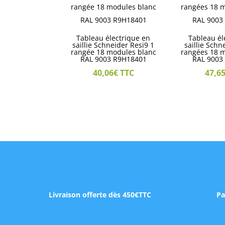
Tableau électrique en
Tableau él
saillie Schneider Resi9 1
saillie Schn
rangée 18 modules blanc
rangées 18 
RAL 9003 R9H18401
RAL 9003
40,06
€
TTC
47,6
Livraison offerte dès 450€TTC
Pa