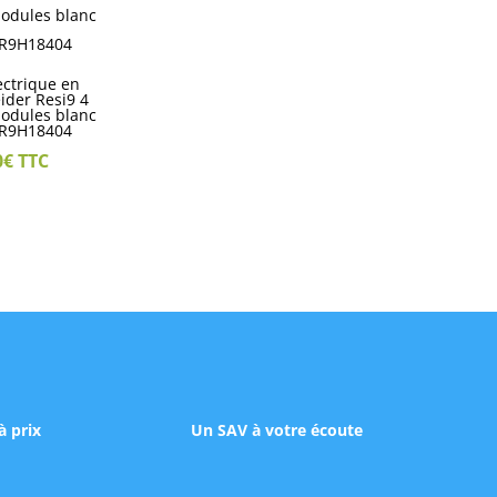
ectrique en
eider Resi9 4
odules blanc
 R9H18404
0
€
TTC
à prix
Un SAV à votre écoute