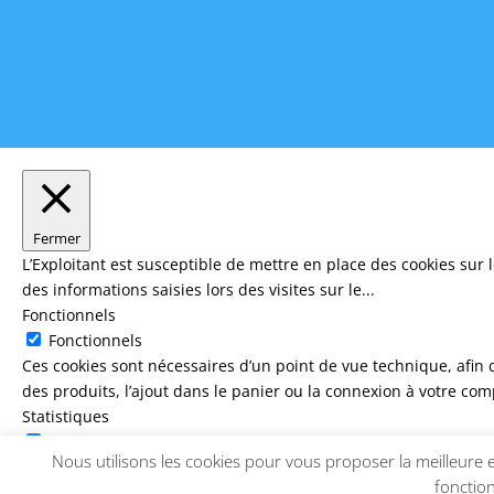
Fermer
L’Exploitant est susceptible de mettre en place des cookies sur l
des informations saisies lors des visites sur le
...
Fonctionnels
Fonctionnels
Ces cookies sont nécessaires d’un point de vue technique, afin de 
des produits, l’ajout dans le panier ou la connexion à votre com
Statistiques
Statistiques
Nous utilisons les cookies pour vous proposer la meilleure e
Nous utilisons des cookies à des fins de statistiques internes,
fonction
adapter notre site web à vos besoins.