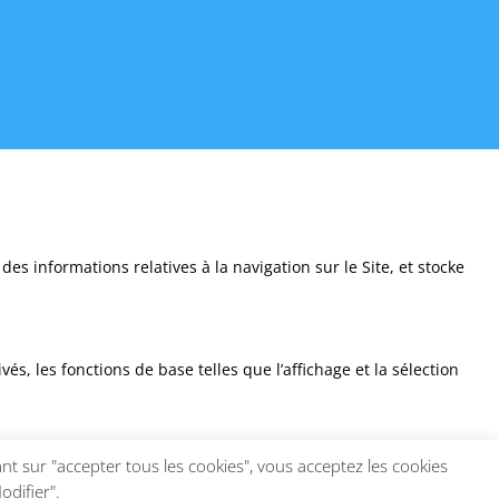
des informations relatives à la navigation sur le Site, et stocke
és, les fonctions de base telles que l’affichage et la sélection
nt sur "accepter tous les cookies", vous acceptez les cookies
, de faciliter votre navigation sur nos pages, et pour mieux
odifier".