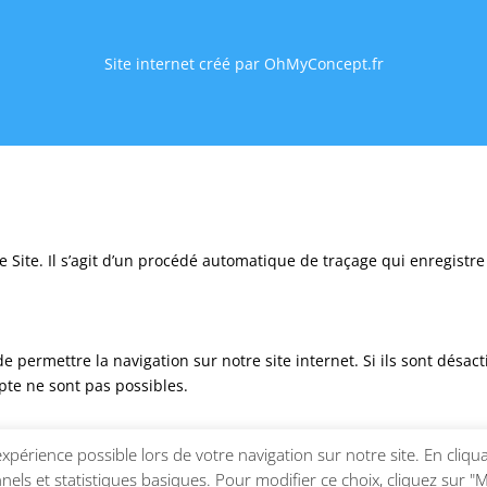
Site internet créé par OhMyConcept.fr
e Site. Il s’agit d’un procédé automatique de traçage qui enregistre 
permettre la navigation sur notre site internet. Si ils sont désactiv
pte ne sont pas possibles.
xpérience possible lors de votre navigation sur notre site. En cliqua
 afin de mieux comprendre votre comportement en tant qu’utilisateur
nels et statistiques basiques. Pour modifier ce choix, cliquez sur "M