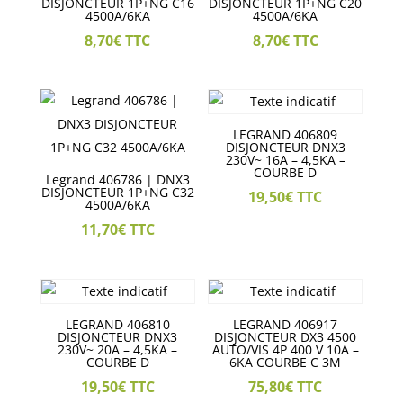
DISJONCTEUR 1P+NG C16
DISJONCTEUR 1P+NG C20
4500A/6KA
4500A/6KA
8,70
€
TTC
8,70
€
TTC
LEGRAND 406809
DISJONCTEUR DNX3
230V~ 16A – 4,5KA –
COURBE D
Legrand 406786 | DNX3
DISJONCTEUR 1P+NG C32
19,50
€
TTC
4500A/6KA
11,70
€
TTC
LEGRAND 406810
LEGRAND 406917
DISJONCTEUR DNX3
DISJONCTEUR DX3 4500
230V~ 20A – 4,5KA –
AUTO/VIS 4P 400 V 10A –
COURBE D
6KA COURBE C 3M
19,50
€
TTC
75,80
€
TTC