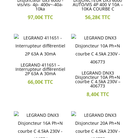
Disjoncteur dx3 6000 -
DISJONCTEUR DX3 6000
vis/vis- 4p- 400v~-40a-
AUTO/VIS 4P 400 V 10A –
10ka
10KA COURBE C
97,00
€
TTC
56,28
€
TTC
LEGRAND 411651 –
Interrupteur différentiel
LEGRAND DNX3
2P 63A A 30mA
Disjoncteur 10A Ph+N
66,00
€
TTC
courbe C 4.5kA 230V –
406773
8,40
€
TTC