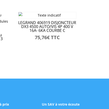
LEGRAND 406919 DISJONCTEUR
DX3 4500 AUTO/VIS 4P 400 V
16A- 6KA COURBE C
u
75,76
€
TTC
13
à prix
Un SAV à votre écoute