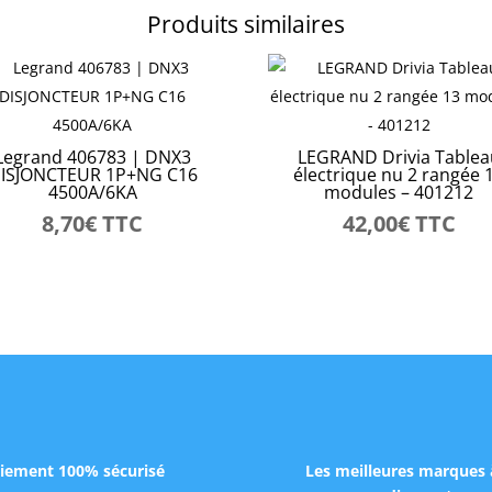
Produits similaires
Legrand 406783 | DNX3
LEGRAND Drivia Tablea
ISJONCTEUR 1P+NG C16
électrique nu 2 rangée 
4500A/6KA
modules – 401212
8,70
€
TTC
42,00
€
TTC
iement 100% sécurisé
Les meilleures marques 