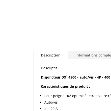
Description
Informations compl
Descriptif
Disjoncteur DX³ 4500 - auto/vis - 4P - 400
Caractéristiques du produit :
Pour peigne HX³ optimisé tétrapolaire r
Auto/vis
In : 20 A