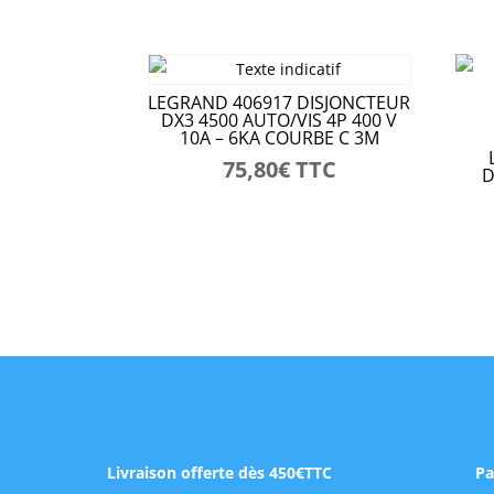
LEGRAND 406917 DISJONCTEUR
DX3 4500 AUTO/VIS 4P 400 V
10A – 6KA COURBE C 3M
75,80
€
TTC
D
Livraison offerte dès 450€TTC
Pa