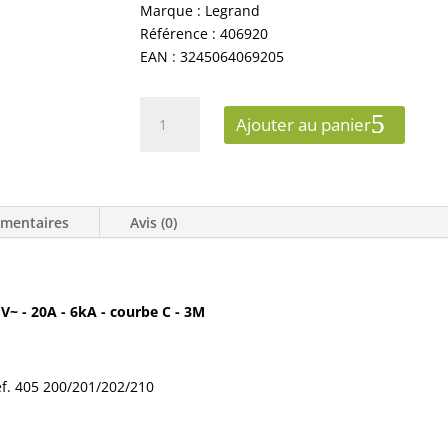
Marque : Legrand
Référence : 406920
EAN : 3245064069205
quantité
Ajouter au panier
de
LEGRAND
406920
DISJONCTEUR
émentaires
Avis (0)
DX3
4500
AUTO/VIS
4P
 V~ - 20A - 6kA - courbe C - 3M
400
V
20A-
6KA
éf. 405 200/201/202/210
COURBE
C