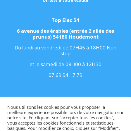
Un SAV à votre écoute
Top Elec 54
6 avenue des érables (entrée 2 allée des
prunus) 54180 Houdemont
Du lundi au vendredi de 07H45 à 18H00 Non
stop
et le samedi de 09H00 à 12H30
07.69.94.17.79
Copyright 2021 I
Conditions Générales de
Vente
I
Contact
Nous utilisons les cookies pour vous proposer la
meilleure expérience possible lors de votre navigation sur
notre site. En cliquant sur "accepter tous les cookies",
vous acceptez les cookies fonctionnels et statistiques
basiques. Pour modifier ce choix, cliquez sur "Modifier".
Site internet créé par OhMyConcept.fr