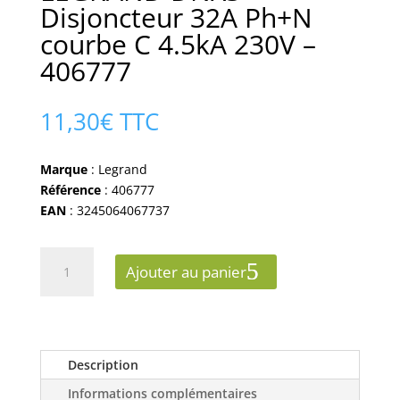
Disjoncteur 32A Ph+N
courbe C 4.5kA 230V –
406777
11,30
€
TTC
Marque
: Legrand
Référence
: 406777
EAN
: 3245064067737
quantité
Ajouter au panier
de
LEGRAND
DNX3
Disjoncteur
32A
Description
Ph+N
Informations complémentaires