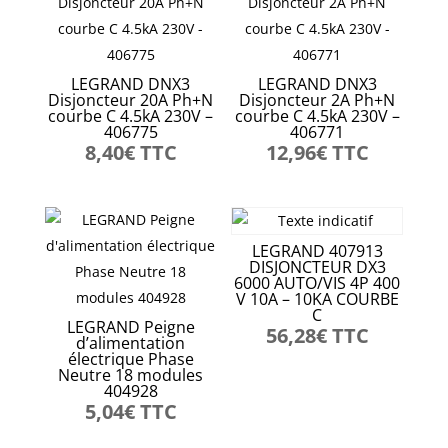
LEGRAND DNX3
LEGRAND DNX3
Disjoncteur 20A Ph+N
Disjoncteur 2A Ph+N
courbe C 4.5kA 230V –
courbe C 4.5kA 230V –
406775
406771
8,40
€
TTC
12,96
€
TTC
LEGRAND 407913
DISJONCTEUR DX3
6000 AUTO/VIS 4P 400
V 10A – 10KA COURBE
C
LEGRAND Peigne
56,28
€
TTC
d’alimentation
électrique Phase
Neutre 18 modules
404928
5,04
€
TTC