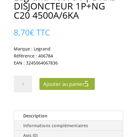
DISJONCTEUR 1P+NG
C20 4500A/6KA
8,70
€
TTC
Marque : Legrand
Référence : 406784
EAN : 3245064067836
quantité
Ajouter au panier
de
Legrand
406784
|
DNX3
Description
DISJONCTEUR
Informations complémentaires
1P+NG
C20
Avis (0)