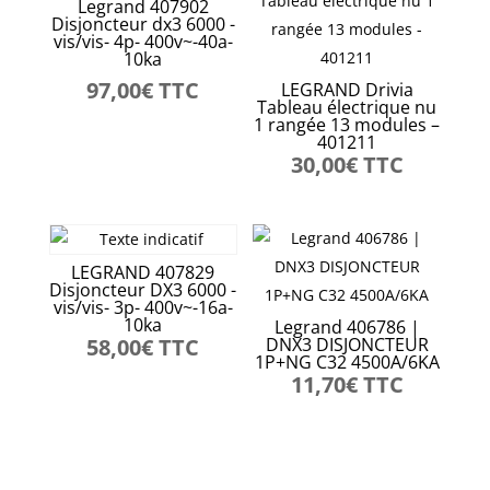
Legrand 407902
Disjoncteur dx3 6000 -
vis/vis- 4p- 400v~-40a-
10ka
97,00
€
TTC
LEGRAND Drivia
Tableau électrique nu
1 rangée 13 modules –
401211
30,00
€
TTC
LEGRAND 407829
Disjoncteur DX3 6000 -
vis/vis- 3p- 400v~-16a-
10ka
Legrand 406786 |
58,00
€
TTC
DNX3 DISJONCTEUR
1P+NG C32 4500A/6KA
11,70
€
TTC