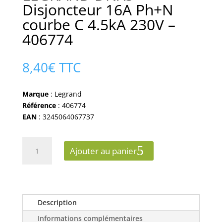
Disjoncteur 16A Ph+N
courbe C 4.5kA 230V –
406774
8,40
€
TTC
Marque
: Legrand
Référence
: 406774
EAN
: 3245064067737
quantité
Ajouter au panier
de
LEGRAND
DNX3
Disjoncteur
16A
Description
Ph+N
Informations complémentaires