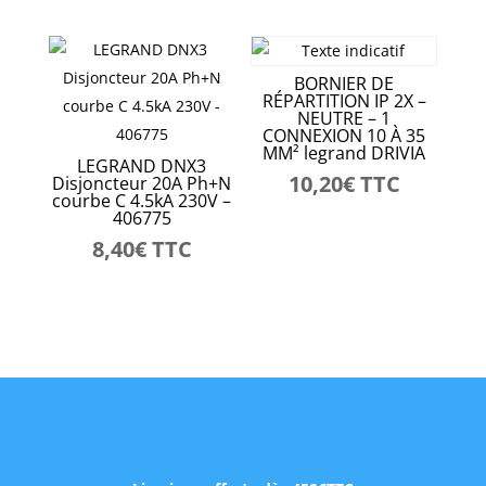
BORNIER DE
RÉPARTITION IP 2X –
NEUTRE – 1
CONNEXION 10 À 35
MM² legrand DRIVIA
LEGRAND DNX3
10,20
€
TTC
Disjoncteur 20A Ph+N
courbe C 4.5kA 230V –
406775
8,40
€
TTC