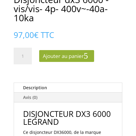
vis/vis- 4p- 400v~-40a-
10ka
97,00
€
TTC
quantité
Ajouter au panier
de
Legrand
407902
Disjoncteur
dx3
Description
6000
Avis (0)
-
vis/vis-
DISJONCTEUR DX3 6000
4p-
LEGRAND
400v~-40a-
10ka
Ce disjoncteur DX36000, de la marque