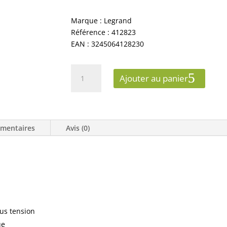
Marque : Legrand
Référence : 412823
EAN : 3245064128230
quantité
Ajouter au panier
de
LEGRAND
INTERRUPTEUR
HORAIRE
émentaires
Avis (0)
PROGRAMMABLE
ANALOGIQUE
JOURNALIER
ous tension
ue