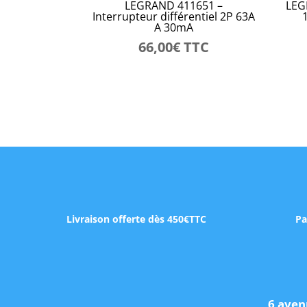
LEGRAND 411651 –
LEG
Interrupteur différentiel 2P 63A
A 30mA
66,00
€
TTC
Livraison offerte dès 450€TTC
Pa
6 aven