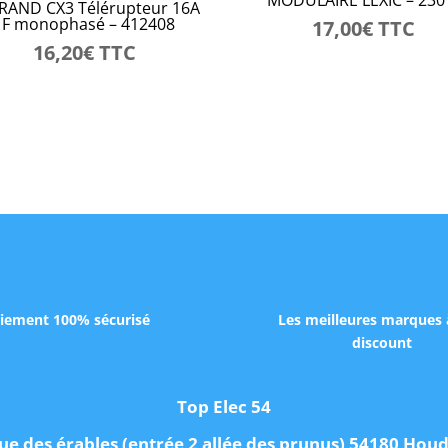
RAND CX3 Télérupteur 16A
1F monophasé – 412408
17,00
€
TTC
16,20
€
TTC
iement 100% sécurisé
Les meilleures marques 
discount
Top Elec 54
ue des érables (entrée 2 allée des prunus) 54180 Ho