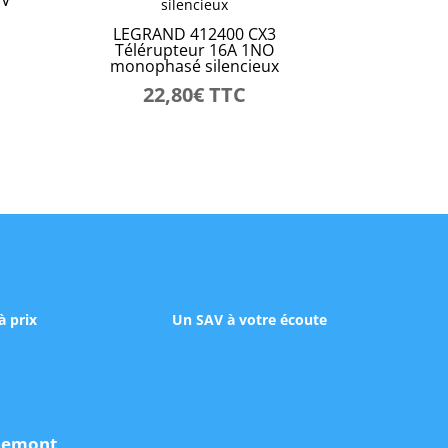
LEGRAND 412400 CX3
Télérupteur 16A 1NO
monophasé silencieux
22,80
€
TTC
à prix
Un SAV à votre écoute
udemont