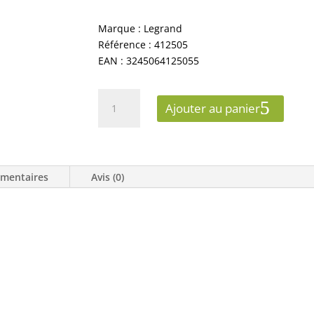
Marque : Legrand
Référence : 412505
EAN : 3245064125055
quantité
Ajouter au panier
de
LEGRAND
CONTACTEUR
DE
émentaires
Avis (0)
PUISSANCE
BOBINE
24V~
-
SANS
CDE
MANUELLE-
2P/250V~-25A