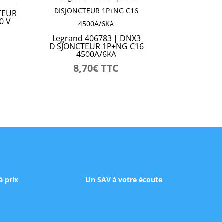
TEUR
0 V
Legrand 406783 | DNX3
DISJONCTEUR 1P+NG C16
4500A/6KA
8,70
€
TTC
à prix
Un SAV à votre écoute