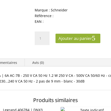
Marque : Schneider
Référence :
EAN :
quantité
Ajouter au panier
de
A9C23712
-
Acti9,
émentaires
Avis (0)
iCT
contacteur
à
-7A | 6A AC-7B - 250 V CA 50 Hz 1.2 W 250 V CA - 500V CA 50/60 Hz - 
commande
230...240 V CA 50 Hz - 2 pas de 9 mm - blanc - 30dB
manuelle
16A
2NO
Produits similaires
230-
240VCA