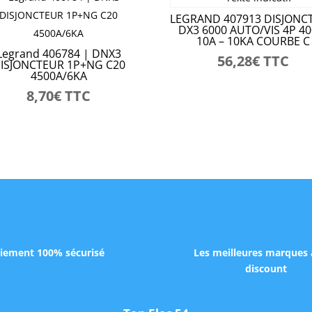
50Hz
LEGRAND 407913 DISJONC
DX3 6000 AUTO/VIS 4P 40
10A – 10KA COURBE C
Legrand 406784 | DNX3
56,28
€
TTC
ISJONCTEUR 1P+NG C20
4500A/6KA
8,70
€
TTC
iement 100% sécurisé
Les meilleures marques 
discount