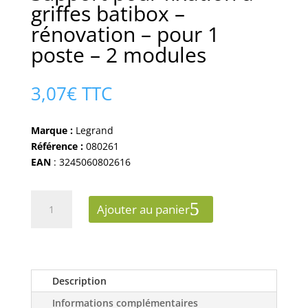
griffes batibox –
rénovation – pour 1
poste – 2 modules
3,07
€
TTC
Marque :
Legrand
Référence :
080261
EAN
: 3245060802616
quantité
Ajouter au panier
de
Support
pour
fixation
à
Description
griffes
Informations complémentaires