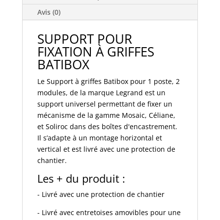
batibox
-
Avis (0)
rénovation
-
SUPPORT POUR
pour
FIXATION À GRIFFES
1
BATIBOX
poste
-
Le Support à griffes Batibox pour 1 poste, 2
2
modules, de la marque Legrand est un
modules
support universel permettant de fixer un
mécanisme de la gamme Mosaic, Céliane,
et Soliroc dans des boîtes d'encastrement.
Il s’adapte à un montage horizontal et
vertical et est livré avec une protection de
chantier.
Les + du produit :
- Livré avec une protection de chantier
- Livré avec entretoises amovibles pour une