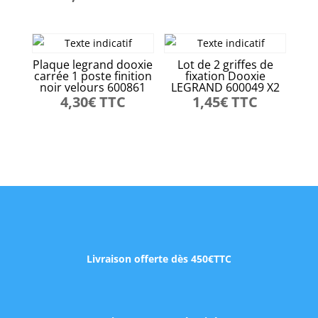
Plaque legrand dooxie
Lot de 2 griffes de
carrée 1 poste finition
fixation Dooxie
noir velours 600861
LEGRAND 600049 X2
4,30
€
TTC
1,45
€
TTC
Livraison offerte dès 450€TTC