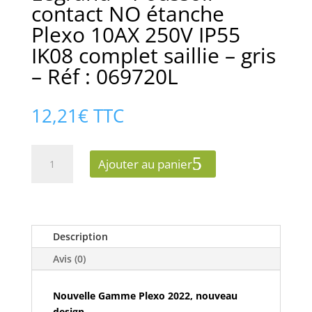
contact NO étanche
Plexo 10AX 250V IP55
IK08 complet saillie – gris
– Réf : 069720L
12,21
€
TTC
quantité
Ajouter au panier
de
Legrand
-
Poussoir
contact
Description
NO
Avis (0)
étanche
Plexo
Nouvelle Gamme Plexo 2022, nouveau
10AX
design.