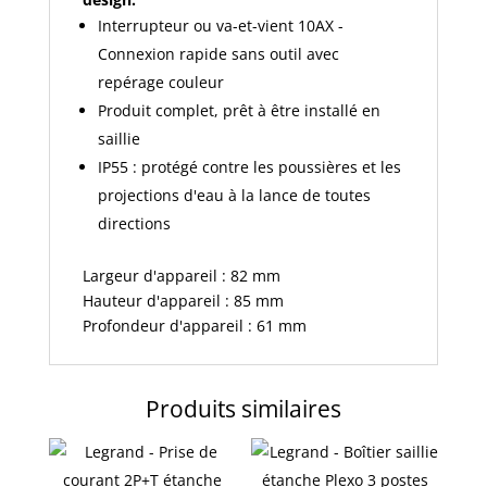
250V
IP55
Interrupteur ou va-et-vient 10AX -
IK08
Connexion rapide sans outil avec
complet
repérage couleur
saillie
Produit complet, prêt à être installé en
-
saillie
gris
IP55 : protégé contre les poussières et les
-
projections d'eau à la lance de toutes
Réf
directions
:
069720L
Largeur d'appareil : 82 mm
Hauteur d'appareil : 85 mm
Profondeur d'appareil : 61 mm
Produits similaires