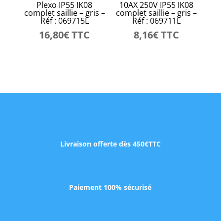
Plexo IP55 IK08
10AX 250V IP55 IK08
complet saillie – gris –
complet saillie – gris –
Réf : 069715L
Réf : 069711L
16,80
€
TTC
8,16
€
TTC
Livraison offerte dès 450€TTC
Paiement 100% sécurisé