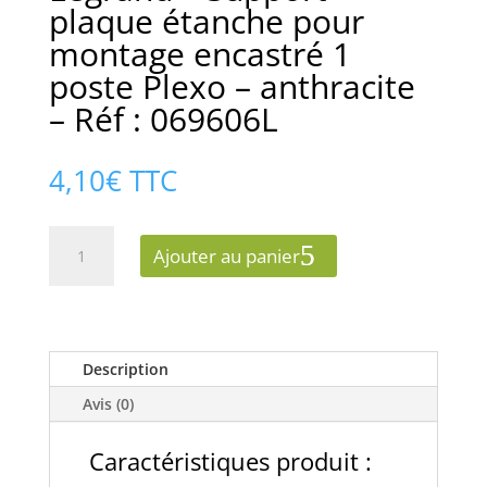
plaque étanche pour
montage encastré 1
poste Plexo – anthracite
– Réf : 069606L
4,10
€
TTC
quantité
Ajouter au panier
de
Legrand
-
Support
plaque
Description
étanche
Avis (0)
pour
montage
Caractéristiques produit :
encastré