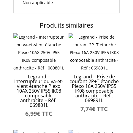
Non applicable
Produits similaires
Legrand –
Legrand – Prise de
Interrupteur ou va-et-
courant 2P+T étanche
vient étanche Plexo
Plexo 16A 250V IP55
10AX 250V IP55 IK08
IK08 composable
composable
anthracite – Réf :
anthracite – Réf :
069891L
069801L
7,74
€
TTC
6,99
€
TTC