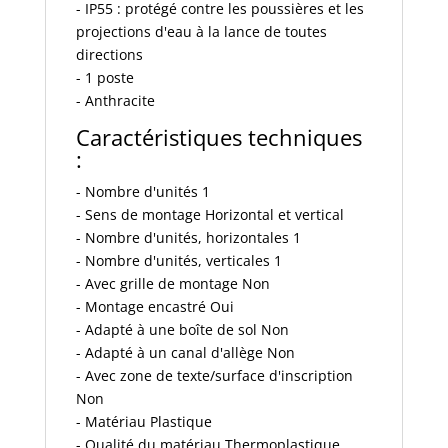
1
- IP55 : protégé contre les poussières et les
poste
projections d'eau à la lance de toutes
Plexo
directions
-
- 1 poste
anthracite
- Anthracite
-
Caractéristiques techniques
Réf
:
:
069606L
- Nombre d'unités 1
- Sens de montage Horizontal et vertical
- Nombre d'unités, horizontales 1
- Nombre d'unités, verticales 1
- Avec grille de montage Non
- Montage encastré Oui
- Adapté à une boîte de sol Non
- Adapté à un canal d'allège Non
- Avec zone de texte/surface d'inscription
Non
- Matériau Plastique
- Qualité du matériau Thermoplastique