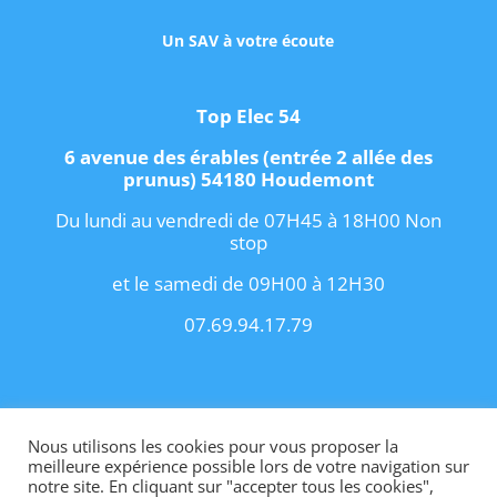
Un SAV à votre écoute
Top Elec 54
6 avenue des érables (entrée 2 allée des
prunus) 54180 Houdemont
Du lundi au vendredi de 07H45 à 18H00 Non
stop
et le samedi de 09H00 à 12H30
07.69.94.17.79
Copyright 2021 I
Conditions Générales de
Vente
I
Contact
Nous utilisons les cookies pour vous proposer la
meilleure expérience possible lors de votre navigation sur
notre site. En cliquant sur "accepter tous les cookies",