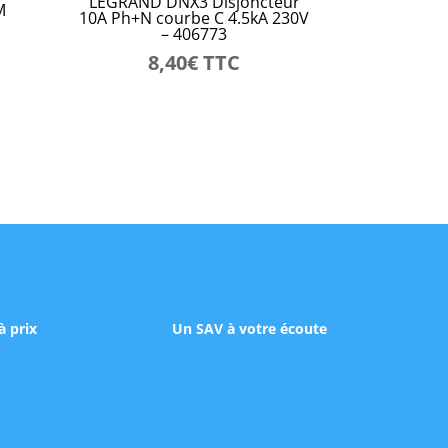
LEGRAND DNX3 Disjoncteur
M
10A Ph+N courbe C 4.5kA 230V
– 406773
8,40
€
TTC
à prix
Un SAV à votre écoute