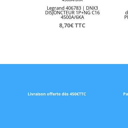
Legrand 406783 | DNX3
DISJONCTEUR 1P+NG C16
d
4500A/6KA
P
8,70
€
TTC
Livraison offerte dès 450€TTC
Pa