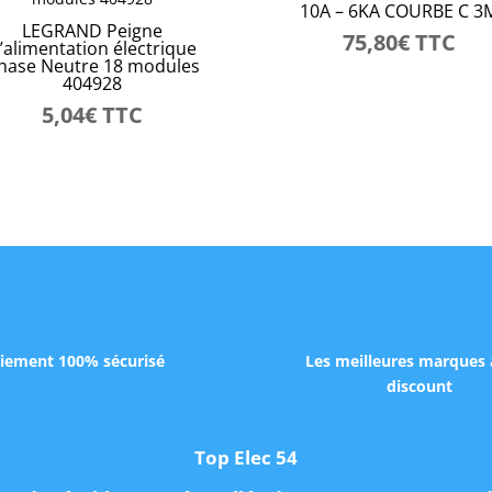
10A – 6KA COURBE C 3
LEGRAND Peigne
75,80
€
TTC
’alimentation électrique
hase Neutre 18 modules
404928
5,04
€
TTC
iement 100% sécurisé
Les meilleures marques 
discount
Top Elec 54