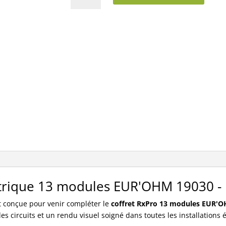
19030
EUR'OHM
Porte
13
modules
1Rx13M
ectrique 13 modules EUR'OHM 19030 -
 conçue pour venir compléter le
coffret RxPro 13 modules EUR'
es circuits et un rendu visuel soigné dans toutes les installations 