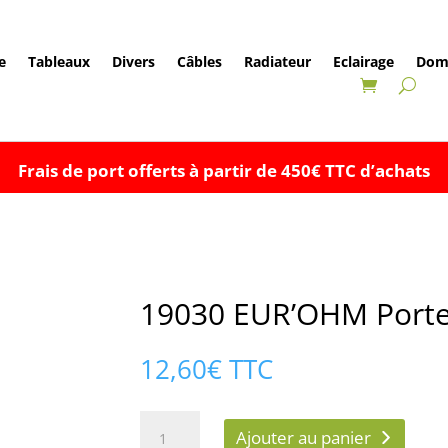
e
Tableaux
Divers
Câbles
Radiateur
Eclairage
Dom
Frais de port offerts à partir de 450€ TTC d’achats
19030 EUR’OHM Port
12,60
€
TTC
quantité
Ajouter au panier
de