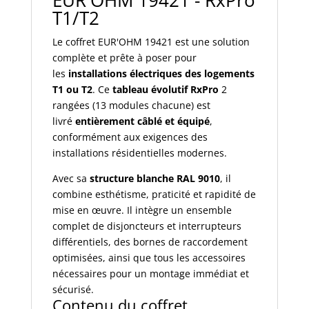
EUR'OHM 19421 - RxPro
pour
T1/T2
T1/T2
Le coffret EUR'OHM 19421 est une solution
complète et prête à poser pour
les
installations électriques des logements
T1 ou T2
. Ce
tableau évolutif RxPro
2
rangées (13 modules chacune) est
livré
entièrement câblé et équipé
,
conformément aux exigences des
installations résidentielles modernes.
Avec sa
structure blanche RAL 9010
, il
combine esthétisme, praticité et rapidité de
mise en œuvre. Il intègre un ensemble
complet de disjoncteurs et interrupteurs
différentiels, des bornes de raccordement
optimisées, ainsi que tous les accessoires
nécessaires pour un montage immédiat et
sécurisé.
Contenu du coffret