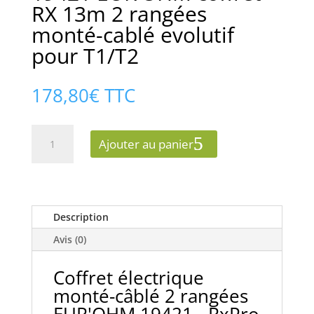
RX 13m 2 rangées
monté-cablé evolutif
pour T1/T2
178,80
€
TTC
quantité
Ajouter au panier
de
19421
EUR'OHM
coffret
RX
Description
13m
Avis (0)
2
rangées
Coffret électrique
monté-
monté-câblé 2 rangées
cablé
evolutif