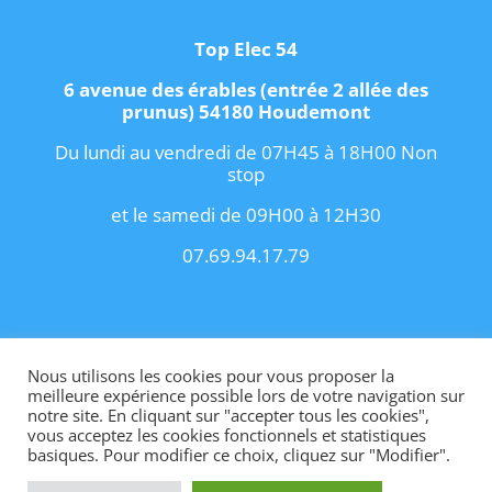
Top Elec 54
6 avenue des érables (entrée 2 allée des
prunus) 54180 Houdemont
Du lundi au vendredi de 07H45 à 18H00 Non
stop
et le samedi de 09H00 à 12H30
07.69.94.17.79
Copyright 2021 I
Conditions Générales de
Vente
I
Contact
Nous utilisons les cookies pour vous proposer la
meilleure expérience possible lors de votre navigation sur
notre site. En cliquant sur "accepter tous les cookies",
vous acceptez les cookies fonctionnels et statistiques
basiques. Pour modifier ce choix, cliquez sur "Modifier".
Site internet créé par OhMyConcept.fr