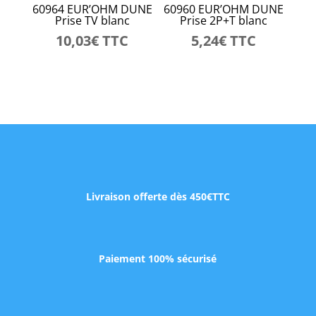
60964 EUR’OHM DUNE
60960 EUR’OHM DUNE
Prise TV blanc
Prise 2P+T blanc
10,03
€
TTC
5,24
€
TTC
Livraison offerte dès 450€TTC
Paiement 100% sécurisé