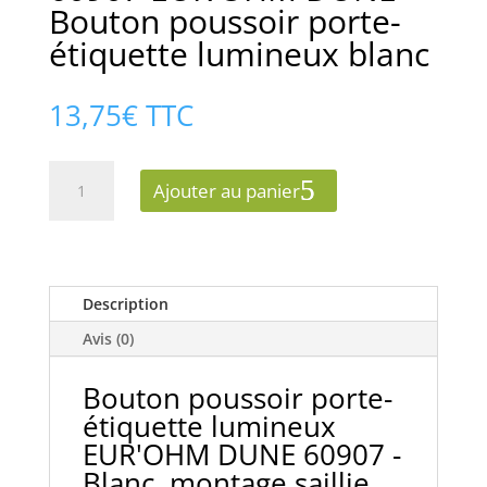
Bouton poussoir porte-
étiquette lumineux blanc
13,75
€
TTC
quantité
Ajouter au panier
de
60907
EUR'OHM
DUNE
Bouton
Description
poussoir
Avis (0)
porte-
étiquette
Bouton poussoir porte-
lumineux
étiquette lumineux
blanc
EUR'OHM DUNE 60907 -
Blanc, montage saillie