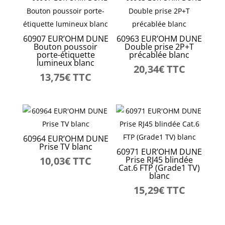
60907 EUR’OHM DUNE
60963 EUR’OHM DUNE
Bouton poussoir
Double prise 2P+T
porte-étiquette
précablée blanc
lumineux blanc
20,34
€
TTC
13,75
€
TTC
60964 EUR’OHM DUNE
Prise TV blanc
60971 EUR’OHM DUNE
10,03
€
TTC
Prise RJ45 blindée
Cat.6 FTP (Grade1 TV)
blanc
15,29
€
TTC