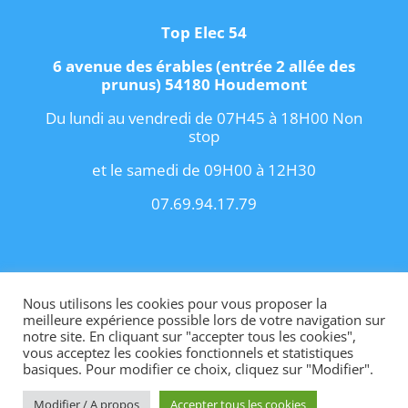
Top Elec 54
6 avenue des érables (entrée 2 allée des
prunus) 54180 Houdemont
Du lundi au vendredi de 07H45 à 18H00 Non
stop
et le samedi de 09H00 à 12H30
07.69.94.17.79
Copyright 2021 I
Conditions Générales de
Vente
I
Contact
Nous utilisons les cookies pour vous proposer la
meilleure expérience possible lors de votre navigation sur
notre site. En cliquant sur "accepter tous les cookies",
vous acceptez les cookies fonctionnels et statistiques
basiques. Pour modifier ce choix, cliquez sur "Modifier".
Site internet créé par OhMyConcept.fr
Modifier / A propos
Accepter tous les cookies