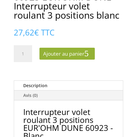
Interrupteur volet
roulant 3 positions blanc
27,62
€
TTC
quantité
Ajouter au panier
de
60923
EUR'OHM
DUNE
Interrupteur
Description
volet
Avis (0)
roulant
3
Interrupteur volet
positions
roulant 3 positions
blanc
EUR'OHM DUNE 60923 -
Blanc