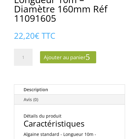
Diamètre 160mm Réf
11091605
22,20
€
TTC
quantité
Ajouter au panier
de
Aldes
Algaine
standard
-
Description
Longueur
Avis (0)
10m
-
Détails du produit
Diamètre
Caractéristiques
160mm
Réf
Algaine standard - Longueur 10m -
11091605