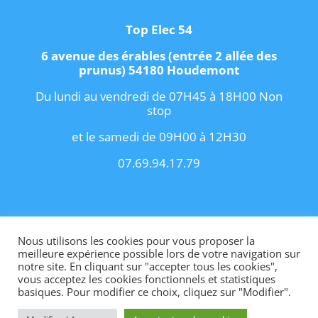
Top Elec 54
6 avenue des érables (entrée 2 allée des
prunus) 54180 Houdemont
Du lundi au vendredi de 07H45 à 18H00 Non
stop
et le samedi de 09H00 à 12H30
07.69.94.17.79
Copyright 2021 I
Conditions Générales de
Vente
I
Contact
Nous utilisons les cookies pour vous proposer la
meilleure expérience possible lors de votre navigation sur
notre site. En cliquant sur "accepter tous les cookies",
vous acceptez les cookies fonctionnels et statistiques
basiques. Pour modifier ce choix, cliquez sur "Modifier".
Site internet créé par OhMyConcept.fr