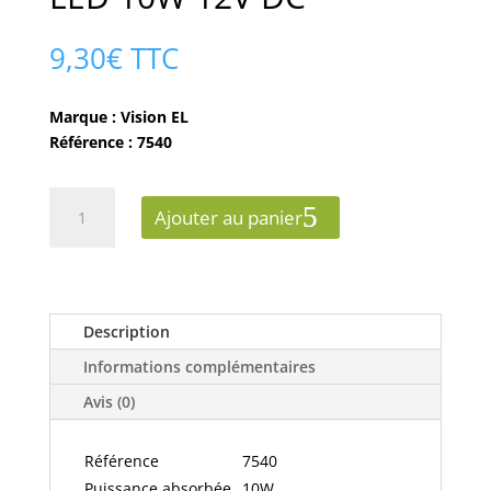
9,30
€
TTC
Marque : Vision EL
Référence : 7540
quantité
Ajouter au panier
de
ALIMENTATION
POUR
LED
10W
Description
12V
Informations complémentaires
DC
Avis (0)
Référence
7540
Puissance absorbée
10W