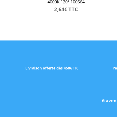
4000K 120° 100564
2,64
€
TTC
Livraison offerte dès 450€TTC
Pa
6 aven