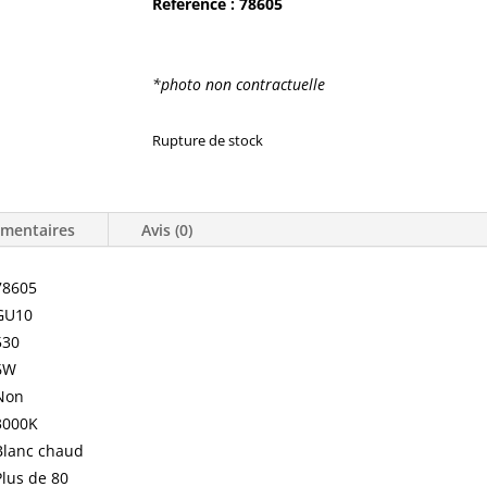
Référence : 78605
*photo non contractuelle
Rupture de stock
émentaires
Avis (0)
78605
GU10
530
6W
Non
3000K
Blanc chaud
Plus de 80