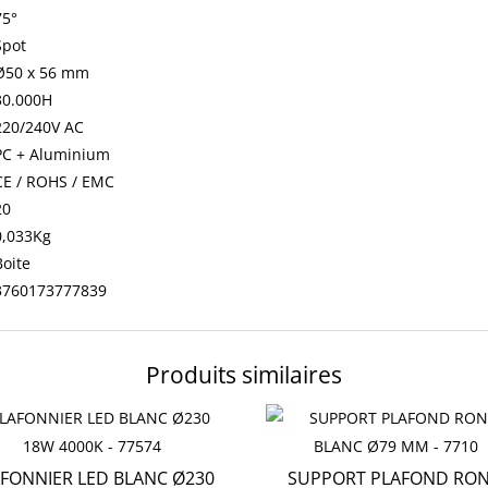
75°
Spot
Ø50 x 56 mm
30.000H
220/240V AC
PC + Aluminium
CE / ROHS / EMC
20
0,033Kg
Boite
3760173777839
Produits similaires
FONNIER LED BLANC Ø230
SUPPORT PLAFOND RO