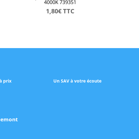
4000K 739351
1,80
€
TTC
à prix
Un SAV à votre écoute
udemont