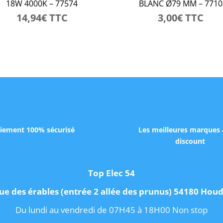
18W 4000K – 77574
BLANC Ø79 MM – 7710
14,94
€
TTC
3,00
€
TTC
iement 100% sécurisé
Les meilleures marques 
discount
Top Elec 54
ue des érables (entrée 2 allée des prunus) 54180 Ho
Du lundi au vendredi de 07H45 à 18H00 Non stop