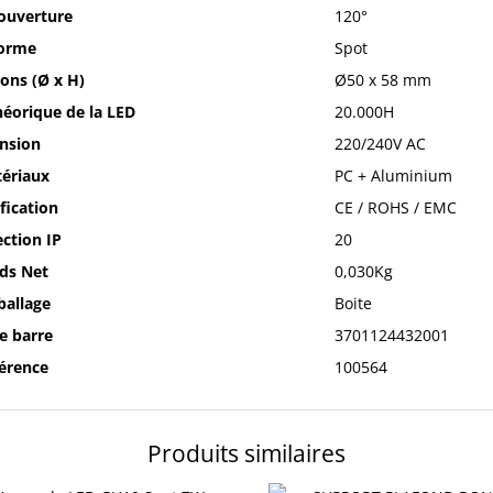
ouverture
120°
orme
Spot
ons (Ø x H)
Ø50 x 58 mm
héorique de la LED
20.000H
nsion
220/240V AC
ériaux
PC + Aluminium
ification
CE / ROHS / EMC
ction IP
20
ds Net
0,030Kg
allage
Boite
e barre
3701124432001
érence
100564
Produits similaires