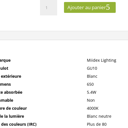
quantité
Ajouter au panier
de
Ampoule
LED
GU10
Spot
5,4W
4000K
120°
arque
Miidex Lighting
100564
ulot
GU10
n extérieure
Blanc
umens
650
ce absorbée
5.4W
mmable
Non
re de couleur
4000K
e la lumière
Blanc neutre
 des couleurs (IRC)
Plus de 80