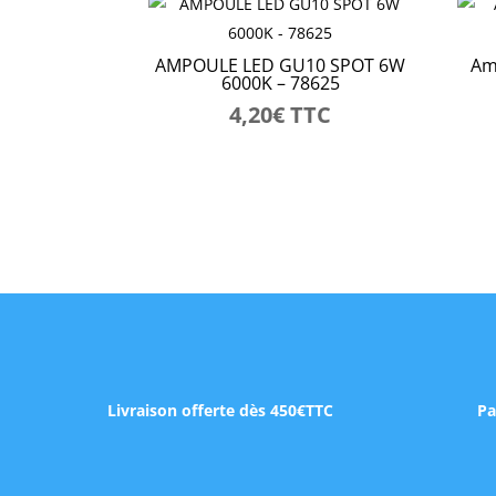
AMPOULE LED GU10 SPOT 6W
Am
6000K – 78625
4,20
€
TTC
Livraison offerte dès 450€TTC
Pa