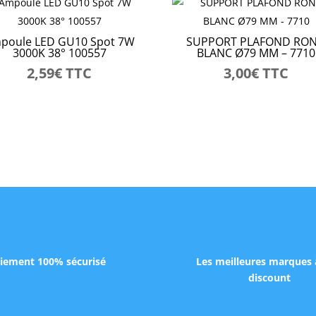
poule LED GU10 Spot 7W
SUPPORT PLAFOND RO
3000K 38° 100557
BLANC Ø79 MM – 7710
2,59
€
TTC
3,00
€
TTC
iement 100% sécurisé
Les meilleures marques 
discount