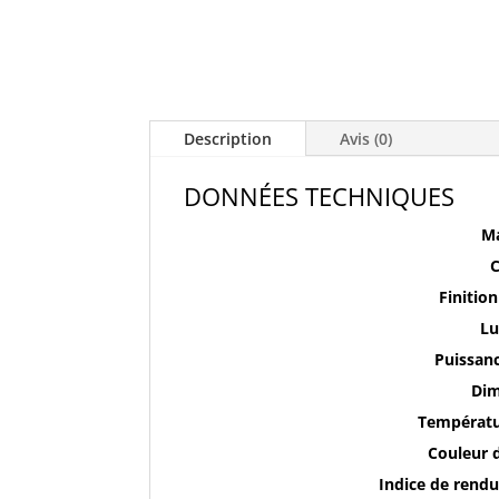
Description
Avis (0)
DONNÉES TECHNIQUES
M
C
Finitio
L
Puissan
Di
Températu
Couleur d
Indice de rendu