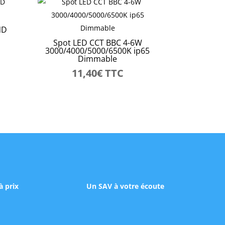
ND
Spot LED CCT BBC 4-6W
3000/4000/5000/6500K ip65
Dimmable
11,40
€
TTC
à prix
Un SAV à votre écoute