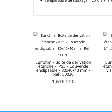
Température de stockage : -20°C à +45°
Eur’ohm – Boite de dérivation
Eur
étanche – IP55 – Couvercle
étan
enclipsable – 80x40x40 mm –
vi
Réf : 50030
1,67
€
TTC