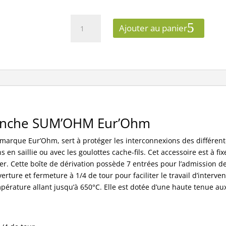
quantité
Ajouter au panier
de
Boîte
de
dérivation
105x105x55
Eur’Ohm
Sum’Ohm
étanche
étanche SUM’OHM Eur’Ohm
7
entrées
arque Eur’Ohm, sert à protéger les interconnexions des différentes
avec
s en saillie ou avec les goulottes cache-fils. Cet accessoire est à f
couvercle
r. Cette boîte de dérivation possède 7 entrées pour l’admission des 
1/4tour
erture et fermeture à 1/4 de tour pour faciliter le travail d’interve
IP55
pérature allant jusqu’à 650°C. Elle est dotée d’une haute tenue au