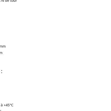
1/4 de tour
:
8 mm
mm
 :
 à +45°C