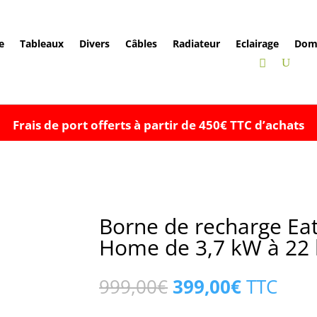
e
Tableaux
Divers
Câbles
Radiateur
Eclairage
Dom
Frais de port offerts à partir de 450€ TTC d’achats
Borne de recharge Ea
Home de 3,7 kW à 22
Le
Le
999,00
€
399,00
€
TTC
prix
prix