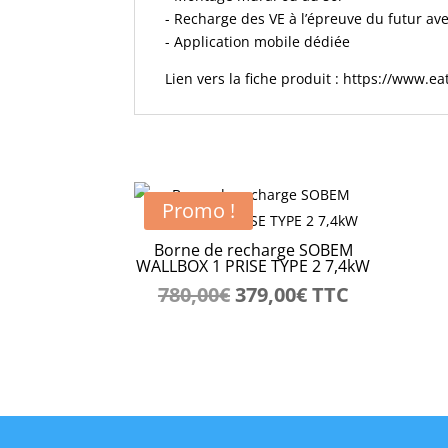
- Recharge des VE à l’épreuve du futur av
- Application mobile dédiée
Lien vers la fiche produit :
https://www.ea
Promo !
Borne de recharge SOBEM
WALLBOX 1 PRISE TYPE 2 7,4kW
Le
Le
780,00
€
379,00
€
TTC
prix
prix
initial
actuel
était :
est :
780,00€.
379,00€.