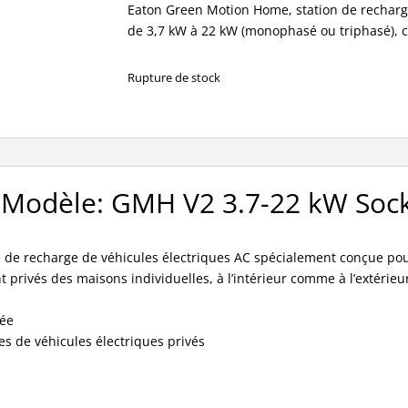
initial
actuel
Eaton Green Motion Home, station de recharge
était :
est :
de 3,7 kW à 22 kW (monophasé ou triphasé), c
999,00€.
399,00€.
Rupture de stock
 Modèle: GMH V2 3.7-22 kW Sock
 de recharge de véhicules électriques AC spécialement conçue pou
 privés des maisons individuelles, à l’intérieur comme à l’extérieu
vée
pes de véhicules électriques privés