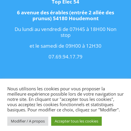
Top Elec 54
6 avenue des érables (entrée 2 allée des
prunus) 54180 Houdemont
Du lundi au vendredi de 07H45 à 18H00 Non
stop
et le samedi de 09H00 à 12H30
07.69.94.17.79
Copyright 2021 I
Conditions Générales de
Vente
I
Contact
Nous utilisons les cookies pour vous proposer la
meilleure expérience possible lors de votre navigation sur
notre site. En cliquant sur "accepter tous les cookies",
vous acceptez les cookies fonctionnels et statistiques
basiques. Pour modifier ce choix, cliquez sur "Modifier".
Site internet créé par OhMyConcept.fr
Modifier / A propos
Accepter tous les cookies