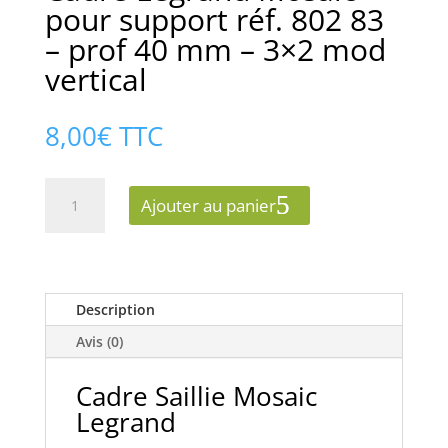
pour support réf. 802 83
– prof 40 mm – 3×2 mod
vertical
8,00
€
TTC
quantité
Ajouter au panier
de
Cadre
Legrand
Mosaic
pour
Description
support
Avis (0)
réf.
802
Cadre Saillie Mosaic
83
Legrand
-
prof