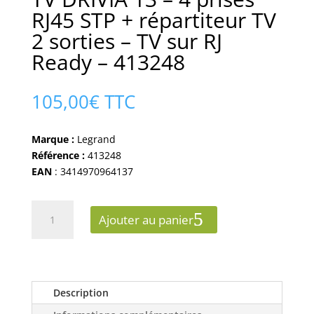
RJ45 STP + répartiteur TV
2 sorties – TV sur RJ
Ready – 413248
105,00
€
TTC
Marque :
Legrand
Référence :
413248
EAN
: 3414970964137
quantité
Ajouter au panier
de
Coffret
Basique
Grade
2
Description
TV