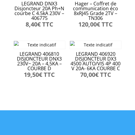
LEGRAND DNX3
Hager – Coffret de
Disjoncteur 20A Ph+N
communication éco
courbe C 4.5kA 230V –
8xRJ45 Grade 2TV –
406775
TN306
8,40
€
TTC
120,00
€
TTC
LEGRAND 406810
LEGRAND 406920
DISJONCTEUR DNX3
DISJONCTEUR DX3
230V~ 20A – 4,5KA –
4500 AUTO/VIS 4P 400
COURBE D
V 20A- 6KA COURBE C
19,50
€
TTC
70,00
€
TTC