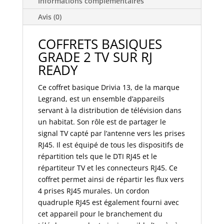
Informations complémentaires
DRIVIA
13
Avis (0)
-
4
COFFRETS BASIQUES
prises
GRADE 2 TV SUR RJ
RJ45
READY
STP
+
Ce coffret basique Drivia 13, de la marque
répartiteur
Legrand, est un ensemble d’appareils
TV
servant à la distribution de télévision dans
2
un habitat. Son rôle est de partager le
sorties
signal TV capté par l’antenne vers les prises
-
RJ45. Il est équipé de tous les dispositifs de
TV
répartition tels que le DTI RJ45 et le
sur
répartiteur TV et les connecteurs RJ45. Ce
RJ
coffret permet ainsi de répartir les flux vers
Ready
4 prises RJ45 murales. Un cordon
-
quadruple RJ45 est également fourni avec
413248
cet appareil pour le branchement du