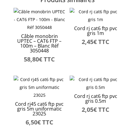
Cord rj cat6 ftp pvc
gris 1m
Câble monobrin
UPTEC – CAT6 FTP –
2,45
€
TTC
100m – Blanc Réf
3050448
58,80
€
TTC
Cord rj cat6 ftp pvc
gris 0.5m
Cord rj45 cat6 ftp pvc
gris 5m uniformatic
2,05
€
TTC
23025
6,50
€
TTC