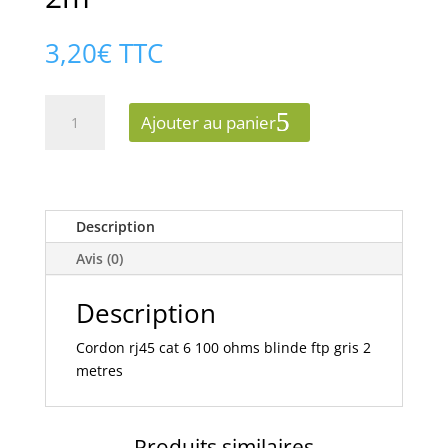
3,20
€
TTC
quantité
Ajouter au panier
de
Cord
rj
cat6
ftp
Description
pvc
Avis (0)
gris
2m
Description
Cordon rj45 cat 6 100 ohms blinde ftp gris 2
metres
Produits similaires