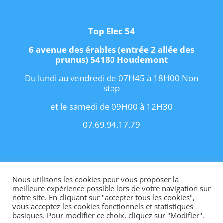
Top Elec 54
6 avenue des érables (entrée 2 allée des
prunus) 54180 Houdemont
Du lundi au vendredi de 07H45 à 18H00 Non
stop
et le samedi de 09H00 à 12H30
07.69.94.17.79
Copyright 2021 I
Conditions Générales de
Vente
I
Contact
Nous utilisons les cookies pour vous proposer la
meilleure expérience possible lors de votre navigation sur
notre site. En cliquant sur "accepter tous les cookies",
vous acceptez les cookies fonctionnels et statistiques
basiques. Pour modifier ce choix, cliquez sur "Modifier".
Site internet créé par OhMyConcept.fr