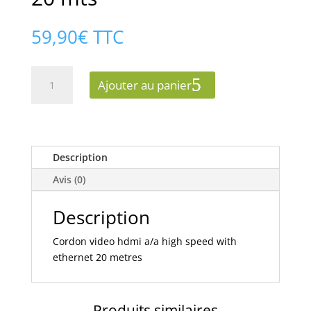
59,90
€
TTC
quantité
Ajouter au panier
de
Cordon
hdmi+ethernet
20
mts
Description
Avis (0)
Description
Cordon video hdmi a/a high speed with
ethernet 20 metres
Produits similaires