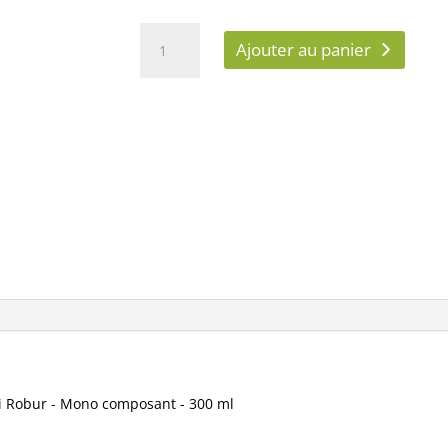
quantité
Ajouter au panier
de
e-
robur
Gel
isolant
pour
étanchéité
et
isolation
Agi
Robur
-
Mono
composant
-
300
Agi Robur - Mono composant - 300 ml
ml
Réf