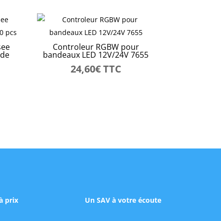
see
Controleur RGBW pour
 de
bandeaux LED 12V/24V 7655
24,60
€
TTC
à prix
Un SAV à votre écoute