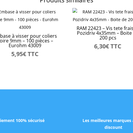
RAM 22423 – Vis tete frai
Pozidriv 4x35mm – Boite
ase à visser pour coliers
200 pcs
oire 9mm – 100 pièces –
Eurohm 43009
6,30
€
TTC
5,95
€
TTC
iement 100% sécurisé
Les meilleures marques 
discount