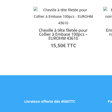
Cheville à tête filetée pour
Emb
Collier à Embase 100pcs –
n
EUROHM 43610
15,50
€
TTC
Livraison offerte dès 450€TTC
Pa