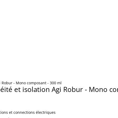
231004
Agi Robur - Mono composant - 300 ml
éité et isolation Agi Robur - Mono c
lations et connections électriques