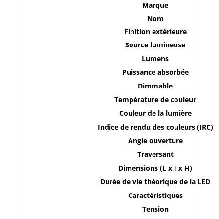
101059(non
Marque
disponible
Nom
a
Finition extérieure
la
Source lumineuse
livraison)
Lumens
Puissance absorbée
Dimmable
Température de couleur
Couleur de la lumière
Indice de rendu des couleurs (IRC)
Angle ouverture
Traversant
Dimensions (L x I x H)
Durée de vie théorique de la LED
Caractéristiques
Tension