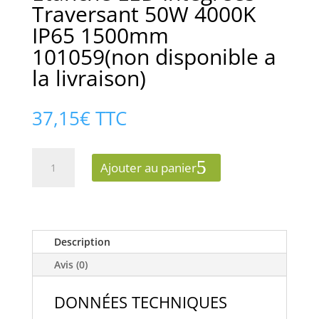
Traversant 50W 4000K
IP65 1500mm
101059(non disponible a
la livraison)
37,15
€
TTC
quantité
Ajouter au panier
de
Étanche
LED
Intégrées
Traversant
Description
50W
Avis (0)
4000K
IP65
DONNÉES TECHNIQUES
1500mm