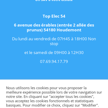
Top Elec 54
6 avenue des érables (entrée 2 allée des
prunus) 54180 Houdemont
Du lundi au vendredi de 07H45 à 18H00 Non
stop
et le samedi de 09H00 à 12H30
07.69.94.17.79
Copyright 2021 I
Conditions Générales de
Vente
I
Contact
Nous utilisons les cookies pour vous proposer la
meilleure expérience possible lors de votre navigation sur
notre site. En cliquant sur "accepter tous les cookies",
vous acceptez les cookies fonctionnels et statistiques
basiques. Pour modifier ce choix, cliquez sur "Modifier".
Site internet créé par OhMyConcept.fr