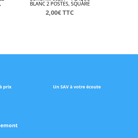
,
BLANC 2 POSTES, SQUARE
2,00
€
TTC
à prix
Un SAV à votre écoute
udemont