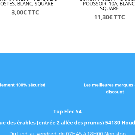
POSTES, BLANC, SQUARE
POUSSOIR, 10A, BLANC
SQUARE
3,00
€
TTC
11,30
€
TTC
iement 100% sécurisé
Les meilleures marques 
discount
Top Elec 54
ue des érables (entrée 2 allée des prunus) 54180 Ho
Du lundi au vendredi de 07H45 à 18H00 Non stop