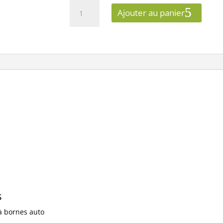
quantité
Ajouter au panier
de
EUROHM
60201
-
INTERRUPTEUR
VA-
ET-
VIENT,
SQUARE
s
 à bornes auto