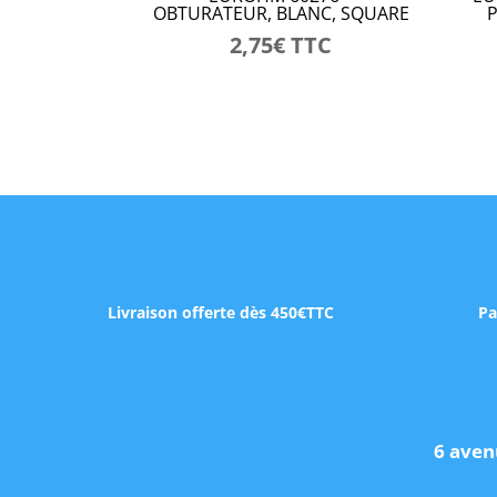
OBTURATEUR, BLANC, SQUARE
2,75
€
TTC
Livraison offerte dès 450€TTC
Pa
6 aven