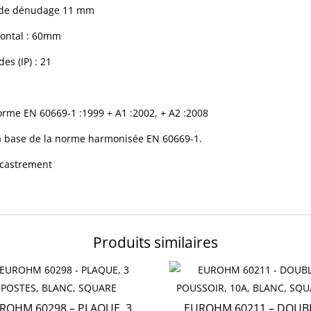
r de dénudage 11 mm
izontal : 60mm
es (IP) : 21
 norme EN 60669-1 :1999 + A1 :2002, + A2 :2008
la base de la norme harmonisée EN 60669-1.
ncastrement
Produits similaires
ROHM 60298 – PLAQUE, 3
EUROHM 60211 – DOUB