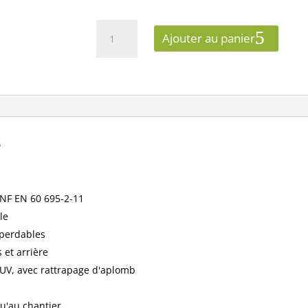
quantité
Ajouter au panier
de
Eur'ohm
-
Boîte
de
dérivation
s
encastrée
RT20203
pour
cloisons
 NF EN 60 695-2-11
sèches
le
-
100x100x40
mperdables
mm
 et arrière
-
-UV, avec rattrapage d'aplomb
Réf
:
qu'au chantier