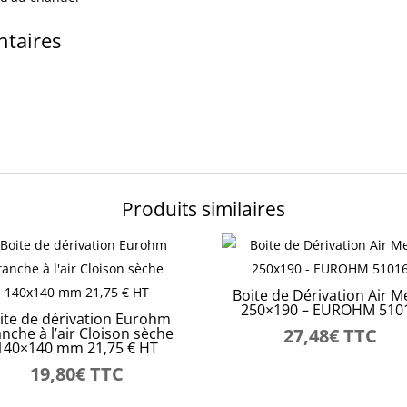
51013
ntaires
Produits similaires
Boite de Dérivation Air M
250×190 – EUROHM 510
ite de dérivation Eurohm
nche à l’air Cloison sèche
27,48
€
TTC
140×140 mm 21,75 € HT
19,80
€
TTC