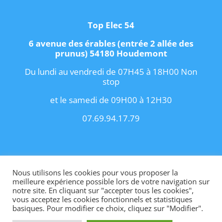
Top Elec 54
6 avenue des érables (entrée 2 allée des
prunus) 54180 Houdemont
Du lundi au vendredi de 07H45 à 18H00 Non
stop
et le samedi de 09H00 à 12H30
07.69.94.17.79
Copyright 2021 I
Conditions Générales de
Vente
I
Contact
Nous utilisons les cookies pour vous proposer la
meilleure expérience possible lors de votre navigation sur
notre site. En cliquant sur "accepter tous les cookies",
vous acceptez les cookies fonctionnels et statistiques
basiques. Pour modifier ce choix, cliquez sur "Modifier".
Site internet créé par OhMyConcept.fr