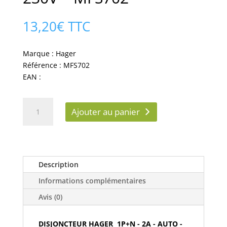
13,20
€
TTC
Marque : Hager
Référence : MFS702
EAN :
quantité
Ajouter au panier
de
HAGER
Disjoncteur
2A
auto
Description
Ph+N
Informations complémentaires
calibre
C
Avis (0)
3kA
230V
DISJONCTEUR HAGER 1P+N - 2A - AUTO -