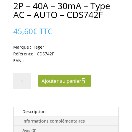
2P – 40A – 30mA – Type
AC – AUTO – CDS742F
45,60
€
TTC
Marque : Hager
Référence : CDS742F
EAN :
quantité
Ajouter au panier
de
HAGER
-
Inter
différentiel
Description
2P
Informations complémentaires
-
40A
Avis (0)