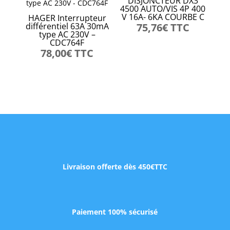
DISJONCTEUR DX3
4500 AUTO/VIS 4P 400
V 16A- 6KA COURBE C
HAGER Interrupteur
différentiel 63A 30mA
75,76
€
TTC
type AC 230V –
CDC764F
78,00
€
TTC
Livraison offerte dès 450€TTC
Paiement 100% sécurisé