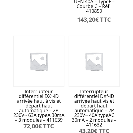
U+N 40A – TypeF –
Courbe C – Réf :
410859
143,20
€
TTC
Interrupteur
Interrupteur
différentiel DX³-ID
différentiel DX³-ID
arrivée haut à vis et
arrivée haut vis et
départ haut
départ haut
automatique – 2P
automatique – 2P
230V~ 63A typeA 30mA
230V~ 40A typeAC
– 3 modules – 411639
30mA – 2 modules –
411632
72,00
€
TTC
43,20
€
TTC