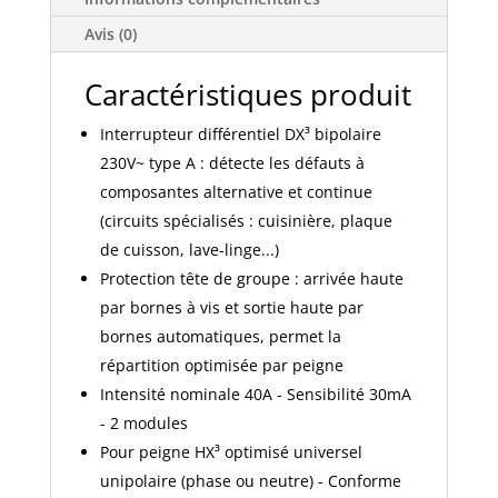
haut
à
Avis (0)
vis
et
Caractéristiques produit
départ
Interrupteur différentiel DX³ bipolaire
haut
automatique
230V~ type A : détecte les défauts à
-
composantes alternative et continue
2P
(circuits spécialisés : cuisinière, plaque
230V~
de cuisson, lave-linge...)
40A
Protection tête de groupe : arrivée haute
typeA
par bornes à vis et sortie haute par
30mA
bornes automatiques, permet la
-
2
répartition optimisée par peigne
modules
Intensité nominale 40A - Sensibilité 30mA
-
- 2 modules
411638
Pour peigne HX³ optimisé universel
unipolaire (phase ou neutre) - Conforme