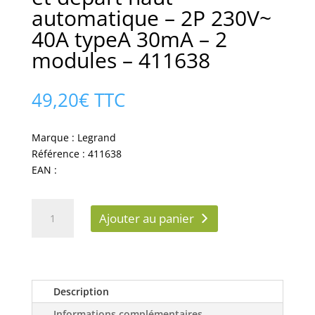
automatique – 2P 230V~
40A typeA 30mA – 2
modules – 411638
49,20
€
TTC
Marque : Legrand
Référence : 411638
EAN :
quantité
Ajouter au panier
de
Interrupteur
différentiel
DX³-
ID
Description
arrivée
Informations complémentaires