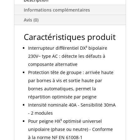
arrivée
Informations complémentaires
haut
vis
Avis (0)
et
départ
Caractéristiques produit
haut
Interrupteur différentiel DX³ bipolaire
automatique
-
230V~ type AC : détecte les défauts à
2P
composante alternative
230V~
Protection tête de groupe : arrivée haute
40A
par bornes à vis et sortie haute par
typeAC
bornes automatiques, permet la
30mA
répartition optimisée par peigne
-
Intensité nominale 40A - Sensibilité 30mA
2
modules
- 2 modules
-
Pour peigne HX³ optimisé universel
411632
unipolaire (phase ou neutre) - Conforme
à la norme NF EN 61008-1