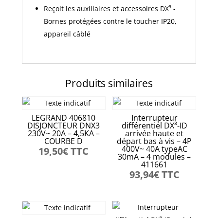
Reçoit les auxiliaires et accessoires DX³ -
Bornes protégées contre le toucher IP20,
appareil câblé
Produits similaires
LEGRAND 406810
Interrupteur
DISJONCTEUR DNX3
différentiel DX³-ID
230V~ 20A – 4,5KA –
arrivée haute et
COURBE D
départ bas à vis – 4P
400V~ 40A typeAC
19,50
€
TTC
30mA – 4 modules –
411661
93,94
€
TTC