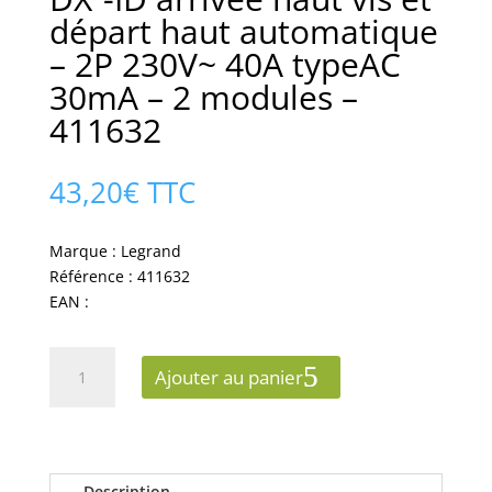
départ haut automatique
– 2P 230V~ 40A typeAC
30mA – 2 modules –
411632
43,20
€
TTC
Marque : Legrand
Référence : 411632
EAN :
quantité
Ajouter au panier
de
Interrupteur
différentiel
DX³-
ID
Description