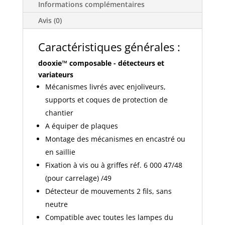
Informations complémentaires
fils
sans
Avis (0)
neutre
finition
Caractéristiques générales :
blanc
dooxie™ composable - détecteurs et
600064
variateurs
Mécanismes livrés avec enjoliveurs,
supports et coques de protection de
chantier
A équiper de plaques
Montage des mécanismes en encastré ou
en saillie
Fixation à vis ou à griffes réf. 6 000 47/48
(pour carrelage) /49
Détecteur de mouvements 2 fils, sans
neutre
Compatible avec toutes les lampes du