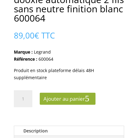
sans neutre finition blanc
600064
89,00
€
TTC
Marque :
Legrand
Référence :
600064
Produit en stock plateforme délais 48H
supplémentaire
quantité
Ajouter au panier
de
Interrupteur
legrand
dooxie
automatique
Description
2