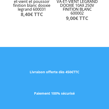
et-vient et poussoir
VA-ET-VIENT LEGRAND
finition blanc dooxie
DOOXIE 10AX 250V
legrand 600031
FINITION BLANC
600002
8,40
€
TTC
9,00
€
TTC
Livraison offerte dès 450€TTC
Paiement 100% sécurisé