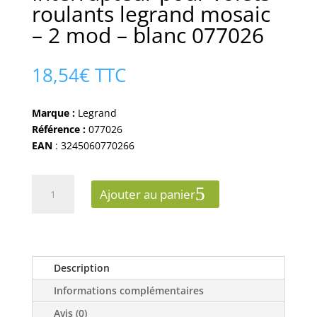
roulants legrand mosaic
– 2 mod – blanc 077026
18,54
€
TTC
Marque :
Legrand
Référence :
077026
EAN
: 3245060770266
quantité
Ajouter au panier
de
Interrupteur
pour
volets
roulants
Description
legrand
Informations complémentaires
mosaic
-
Avis (0)