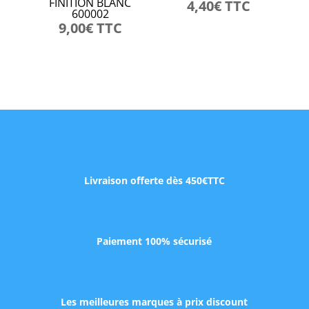
FINITION BLANC
4,40
€
TTC
600002
9,00
€
TTC
Livraison offerte dès 450€TTC
Paiement 100% sécurisé
Les meilleures marques à prix discount