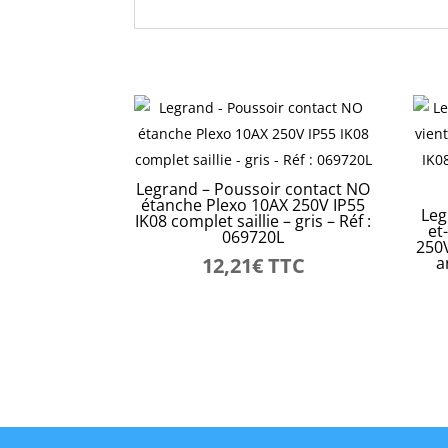
Legrand – Poussoir contact NO
étanche Plexo 10AX 250V IP55
Leg
IK08 complet saillie – gris – Réf :
et
069720L
250V
12,21
€
TTC
a