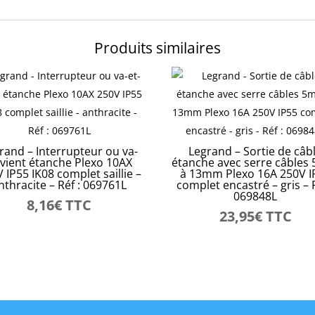
Produits similaires
rand – Interrupteur ou va-
Legrand – Sortie de câb
-vient étanche Plexo 10AX
étanche avec serre câble
 IP55 IK08 complet saillie –
à 13mm Plexo 16A 250V I
nthracite – Réf : 069761L
complet encastré – gris – R
069848L
8,16
€
TTC
23,95
€
TTC