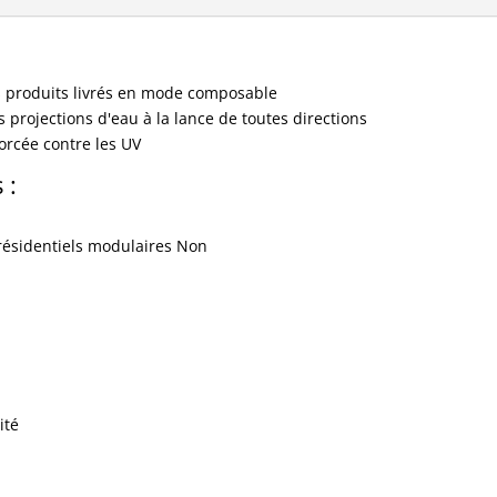
 les produits livrés en mode composable
es projections d'eau à la lance de toutes directions
orcée contre les UV
 :
résidentiels modulaires Non
ité