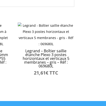
le
Legrand – Boîtier saillie
s 5mm
étanche Plexo 3 postes
P55
horizontaux et verticaux 5
éf :
membranes – gris – Réf :
069680L
21,61
€
TTC