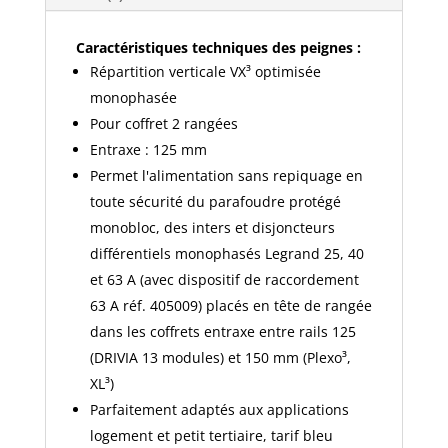
125mm
-
Caractéristiques techniques des peignes :
405000
Répartition verticale VX³ optimisée
monophasée
Pour coffret 2 rangées
Entraxe : 125 mm
Permet l'alimentation sans repiquage en
toute sécurité du parafoudre protégé
monobloc, des inters et disjoncteurs
différentiels monophasés Legrand 25, 40
et 63 A (avec dispositif de raccordement
63 A réf. 405009) placés en tête de rangée
dans les coffrets entraxe entre rails 125
(DRIVIA 13 modules) et 150 mm (Plexo³,
XL³)
Parfaitement adaptés aux applications
logement et petit tertiaire, tarif bleu