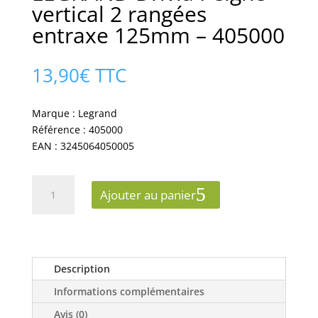
vertical 2 rangées
entraxe 125mm – 405000
13,90
€
TTC
Marque : Legrand
Référence : 405000
EAN : 3245064050005
quantité
Ajouter au panier
de
LEGRAND
Drivia
Peigne
vertical
Description
2
Informations complémentaires
rangées
entraxe
Avis (0)